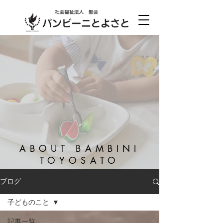
ABOUT BAMBINI
TOYOSATO
ブログ
子どものこと
記事一覧