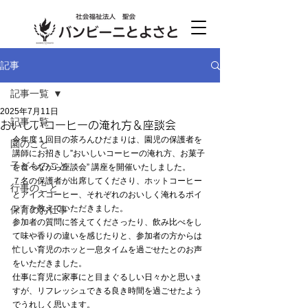
記事
記事一覧
2025年7月11日
記事一覧
おいしいコーヒーの淹れ方＆座談会
今年度１回目の茶ろんひだまりは、園児の保護者を
園のこと
講師にお招きし”おいしいコーヒーの淹れ方、お菓子
子どものこと
を食べながら座談会” 講座を開催いたしました。
７名の保護者が出席してくださり、ホットコーヒー
行事のこと
とアイスコーヒー、それぞれのおいしく淹れるポイ
ントを教えていただきました。
保育のお仕事
参加者の質問に答えてくださったり、飲み比べをし
て味や香りの違いを感じたりと、参加者の方からは
忙しい育児のホッと一息タイムを過ごせたとのお声
をいただきました。
仕事に育児に家事にと目まぐるしい日々かと思いま
すが、リフレッシュできる良き時間を過ごせたよう
でうれしく思います。