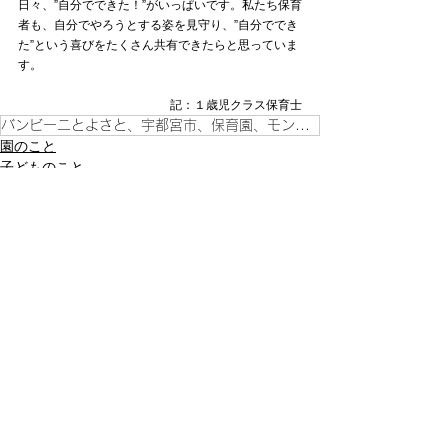
日々、”自分でできた！”がいっぱいです。私たち保育
者も、自分でやろうとする姿を見守り、”自分ででき
た”という喜びをたくさん共有できたらと思っていま
す。
記：１歳児クラス保育士
バンビーニとよさと、宇都宮市、保育園、モンテッソーリ教育、豊郷地区、こども、
園のこと
子どものこと
すべて表示
最新記事