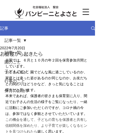
記事
記事一覧
2022年7月20日
記事一覧
お昼寝から起きたら
当園では、６月と１０月の年２回を保育参加月間と
園のこと
しています。
子どものこと
お子さん達が、園でどんな風に過ごしているのか、
家庭とは違った姿があるのか同じなのか、お友だち
行事のこと
との関わりはどうかなど、きっと気になることは
様々だと思います。
保育のお仕事
本来であれば、保護者の皆さまも保育室に入り、間
近でお子さんの生活の様子をご覧になったり、一緒
に活動にご参加いただくのですが、コロナ禍の今
は、参加ではなく参観とさせていただいています。
この機会を通して、子どもの育ちを保護者と共有し 
信頼関係を深めたり、より子育てが楽しくなるヒン
トを見つけられたら
嬉しく思います。