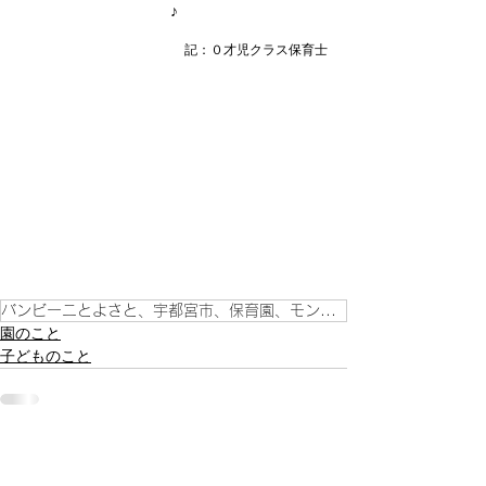
♪
記：０才児クラス保育士
バンビーニとよさと、宇都宮市、保育園、モンテッソーリ教育、豊郷地区、こども、
園のこと
子どものこと
すべて表示
最新記事