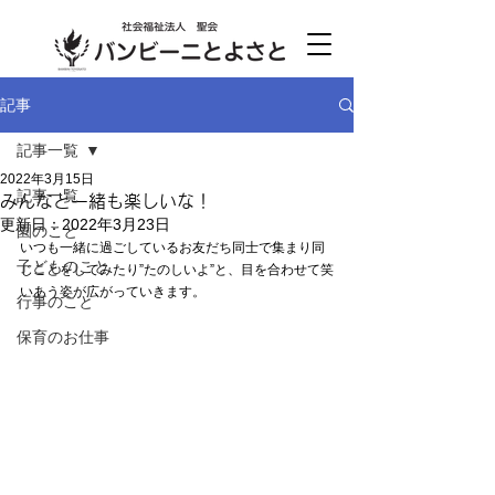
記事
記事一覧
2022年3月15日
記事一覧
みんなと一緒も楽しいな！
更新日：
2022年3月23日
園のこと
いつも一緒に過ごしているお友だち同士で集まり同
子どものこと
じことをしてみたり”たのしいよ”と、目を合わせて笑
いあう姿が広がっていきます。
行事のこと
保育のお仕事