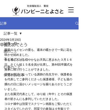
記事
記事一覧
2024年3月19日
記事一覧
卒園おめでとう
園庭のスイセンの蕾も、週末の暖かさで一気に花を
園のこと
咲かせ始めました。
子どものこと
春を感じさせる穏やかなお天気に恵まれた３月１６
日、さくら組１５名全員が出席し、第44回卒園式を
行事のこと
無事に執り行うことができました。
日頃お世話になっている講師の先生方や、保護者会
保育のお仕事
を代表してご参列くださった保護者様、子ども達の
腫れの日に温かいメッセージを賜りありがとうござ
いました。
また在園児代表として、ゆり組（年中）とその保護
者の皆さんにも参列していただきました。
コロナ禍中は別室でスクリーン画面をご覧いただく
スタイルでしたので、同室での参加は４年振りで