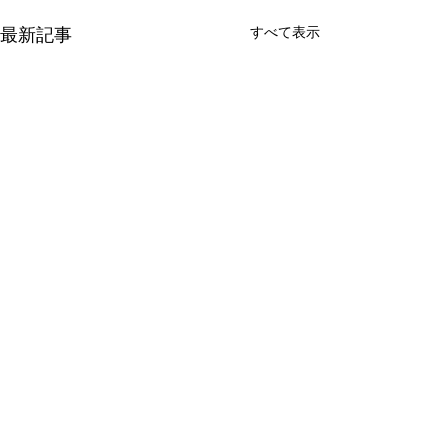
すべて表示
最新記事
BAMBINI TOYOSATO
社会福祉法人 聖会 バンビーニとよさと