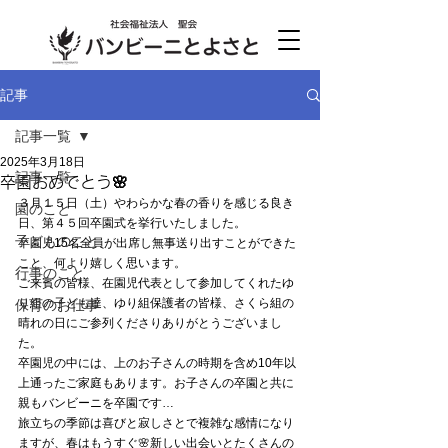
記事
記事一覧
2025年3月18日
記事一覧
卒園おめでとう🌸
３月１５日（土）やわらかな春の香りを感じる良き
園のこと
日、第４５回卒園式を挙行いたしました。
子どものこと
卒園児15名全員が出席し無事送り出すことができた
こと、何より嬉しく思います。
行事のこと
ご来賓の皆様、在園児代表として参加してくれたゆ
り組の子ども達、ゆり組保護者の皆様、さくら組の
保育のお仕事
晴れの日にご参列くださりありがとうございまし
た。
卒園児の中には、上のお子さんの時期を含め10年以
上通ったご家庭もあります。お子さんの卒園と共に
親もバンビーニを卒園です…　
旅立ちの季節は喜びと寂しさとで複雑な感情になり
ますが、春はもうすぐ🌸新しい出会いとたくさんの