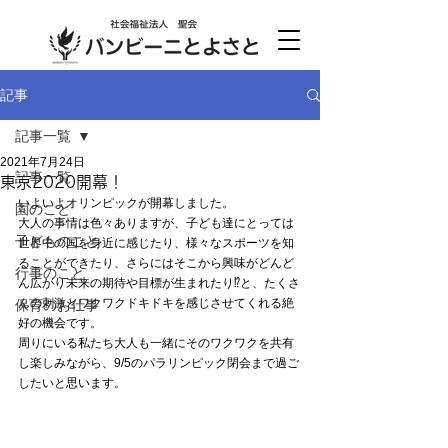
記事
記事一覧
2021年7月24日
記事一覧
東京2020開幕！
いよいよオリンピックが開幕しました。
園のこと
大人の事情は色々ありますが、子ども達にとっては
子どものこと
世界中の国を身近に感じたり、様々なスポーツを知
ることができたり、さらにはそこから興味がどんど
行事のこと
ん広がり未来の期待や目標が生まれたり⁉と、たくさ
んの刺激とワクワクドキドキを感じさせてくれる絶
保育のお仕事
好の機会です。
周りにいる私たち大人も一緒にそのワクワクを共有
し楽しみながら、9/5のパラリンピック閉会まで過ご
したいと思います。