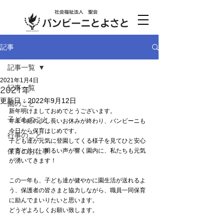
記事
記事一覧
2021年1月4日
記事一覧
2021年
更新日：
2022年9月12日
園のこと
新年明けましておめでとうございます。
子どものこと
年末年始の少し長いお休みが終わり、バンビーニも
今日から保育はじめです。
行事のこと
子ども達が元気に登園してくる様子を見てひと安心
保育のお仕事
すると共に、明るい声が響く園内に、私たちも元気
が湧いてきます！
この一年も、子ども達が健やかに園生活が送れるよ
う、保護者の皆さまと協力しながら、職員一同保育
に励んでまいりたいと思います。
どうぞよろしくお願い致します。