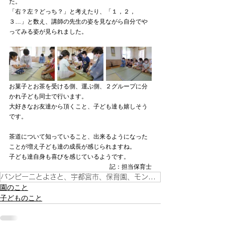
た。
「右？左？どっち？」と考えたり、「１，２，
３…」と数え、講師の先生の姿を見ながら自分でや
ってみる姿が見られました。
お菓子とお茶を受ける側、運ぶ側、２グループに分
かれ子ども同士で行います。
大好きなお友達から頂くこと、子ども達も嬉しそう
です。
茶道について知っていること、出来るようになった
ことが増え子ども達の成長が感じられますね。
子ども達自身も喜びを感じているようです。
記：担当保育士
バンビーニとよさと、宇都宮市、保育園、モンテッソーリ教育、豊郷地区、こども、
園のこと
子どものこと