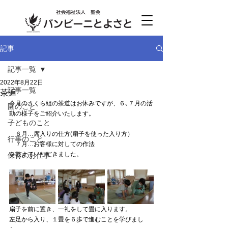
記事
記事一覧
2022年8月22日
記事一覧
茶道
今月のさくら組の茶道はお休みですが、６､７月の活
園のこと
動の様子をご紹介いたします。
子どものこと
　６月…席入りの仕方(扇子を使った入り方）
行事のこと
　７月…お客様に対しての作法　
を教えていただきました。
保育のお仕事
扇子を前に置き、一礼をして畳に入ります。
左足から入り、１畳を６歩で進むことを学びまし