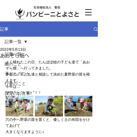
記事
記事一覧
2022年5月13日
記事一覧
あおぞら畑へ
よく晴れたこの日、たんぽぽ組の子ども達で「あお
園のこと
ぞら畑」へ行ってきました。
子どものこと
事前に、子ども達と相談して決めた夏野菜の苗を植
えます。
行事のこと
今年は…
”ナス” と ”トマト”！！
保育のお仕事
穴の中へ野菜の苗を置くと、優しく土の布団をかけ
てあげて　
大きくなりますように♪