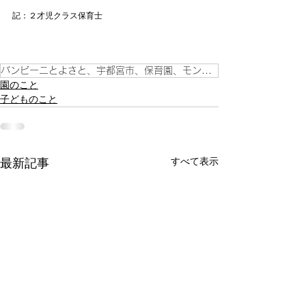
記：２才児クラス保育士
バンビーニとよさと、宇都宮市、保育園、モンテッソーリ教育、豊郷地区、こども、
園のこと
子どものこと
すべて表示
最新記事